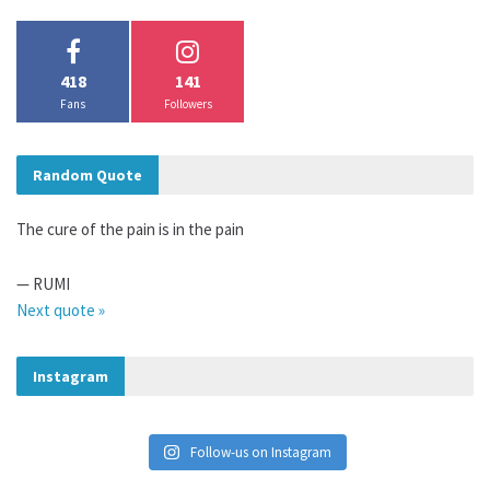
418
141
Fans
Followers
Random Quote
The cure of the pain is in the pain
—
RUMI
Next quote »
Instagram
Follow-us on Instagram