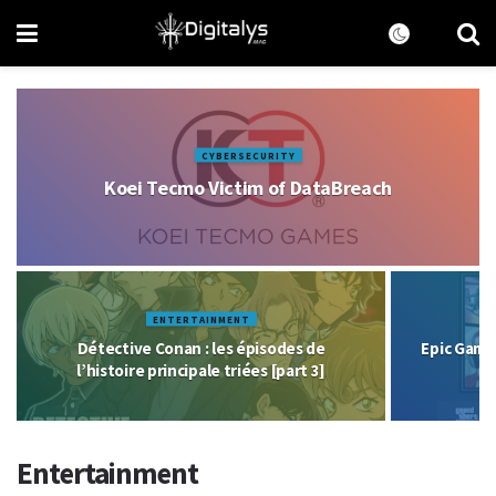
CYBERSECURITY
Koei Tecmo Victim of DataBreach
ENTERTAINMENT
Détective Conan : les épisodes de
Epic Game
l’histoire principale triées [part 3]
Entertainment