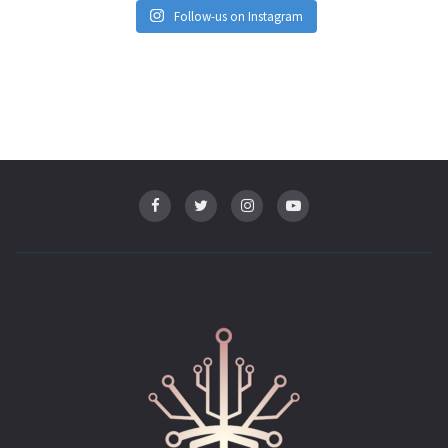
principale)
Follow-us on Instagram
754, 755, 756 : Introduction de la sœur de Sera. (Histoire
principale)
759, 760 : Nouvelles informations sur Sera et sa sœur.
(Histoire principale)
763, 764 : Enquête de Heiji.
770, 771 : Des investigations d’Amuro. (Histoire principale)
772, 773 : Enquête de Shinichi (Flash-back). (Histoire
principale)
Film 19 : Les tournesols des flammes infernales (2015)
Saison 25 (2015 – 2016) :