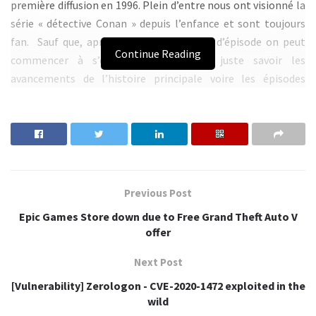
première diffusion en 1996. Plein d’entre nous ont visionné la
série « détective Conan » depuis l’enfance et sont toujours
fan. Sauf que, après un certain nombre d’épisode on peut
Continue Reading
commencer à s’ennuyer et on veut juste savoir les
avancements de l’histoire principale voire les épisodes
contenant les personnages tels que : « Kaito Kid », « les
membres de l’organisation des hommes en noir », « Heiji
Hattori » ou tout simplement « shinichi kudo ».
Comme je suis de cette catégorie, j’étais toujours à la chasse
des épisodes « main story » que je listerai afin de vous
Previous Post
épargner la galère de tri.
Epic Games Store down due to Free Grand Theft Auto V
Régalez-vous avec cette liste d’épisodes que j’essaierai de
offer
mettre à jour à chaque fois :
Next Post
La sélection des épisodes de 1 à 645, veuillez consulter la
[Vulnerability] Zerologon - CVE-2020-1472 exploited in the
Partie 1
et la
Partie 2
wild