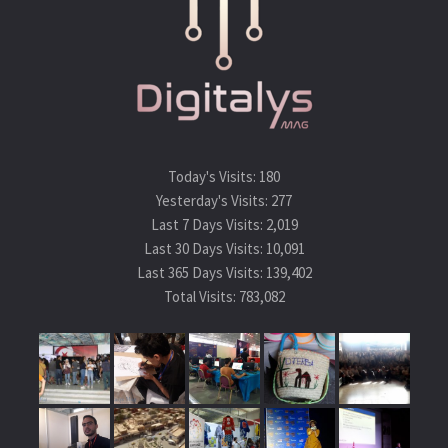
779, 780, 781, 782,783 : La série des épisodes « Scarlet »
contient une confrontation des membres de FBI et
l’organisation des hommes en noir (Amuro). (Histoire
principale)
785, 786 : Apparition de Haneda, Subaru et la sœur de Sera.
(Histoire principale)
Today's Visits:
180
Yesterday's Visits:
277
787, 788 : Développement des personnages Sera et sa sœur.
Last 7 Days Visits:
2,019
(Histoire principale)
Last 30 Days Visits:
10,091
792,793 : Nouvelles informations sur l’organisation des
Last 365 Days Visits:
139,402
Total Visits:
783,082
hommes en noir avec des indices sur un nouveau membre
« Rum ». (Histoire principale)
808, 809 : Enquête de Heiji.
810, 811, 812 : Introduction de Kuroda Hyoue et évolution des
personnages comme Uehara et Inspecteur Yamato. (Histoire