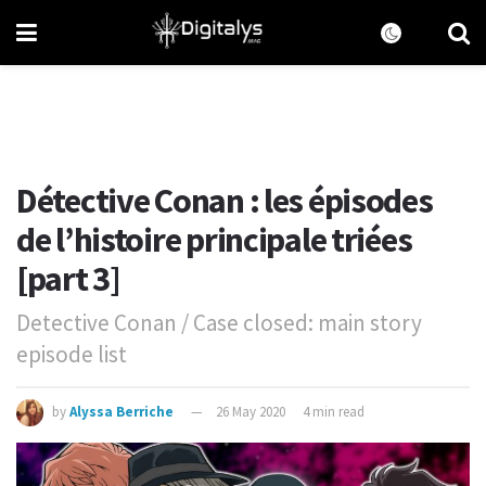
Détective Conan : les épisodes
de l’histoire principale triées
[part 3]
Detective Conan / Case closed: main story
episode list
by
Alyssa Berriche
26 May 2020
4 min read