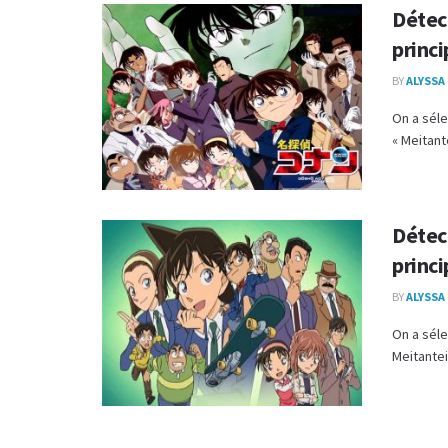
Détect
princi
BY
ALYSSA
On a séle
« Meitant
Détect
princi
BY
ALYSSA
On a séle
Meitantei