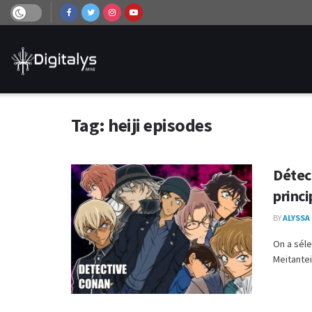
Tag:
heiji episodes
Détect
princi
BY
ALYSSA
On a séle
Meitantei