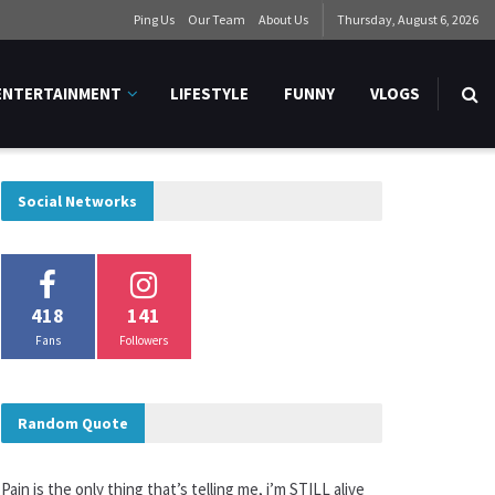
Ping Us
Our Team
About Us
Thursday, August 6, 2026
ENTERTAINMENT
LIFESTYLE
FUNNY
VLOGS
Social Networks
418
141
Fans
Followers
Random Quote
Pain is the only thing that’s telling me, i’m STILL alive