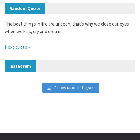
Random Quote
The best things in life are unseen, that’s why we close our eyes
when we kiss, cry and dream
Next quote »
Instagram
«
‹
of
2
›
»
Follow-us on Instagram
VLOG