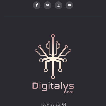
Tags:
comic con
Comics
cosplay
geek
Today's Visits:
64