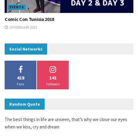
EVENTS
Comic Con Tunisia 2018
28 FEBRUARY 2023
Social Networks
418
141
Fans
Followers
Random Quote
The best things in life are unseen, that’s why we close our eyes
when we kiss, cry and dream