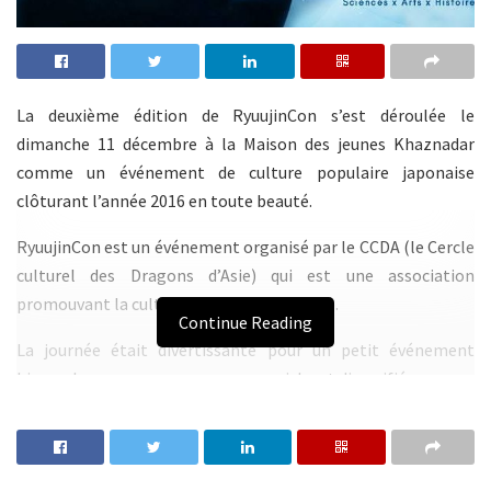
La deuxième édition de RyuujinCon s’est déroulée le
dimanche 11 décembre à la Maison des jeunes Khaznadar
comme un événement de culture populaire japonaise
clôturant l’année 2016 en toute beauté.
RyuujinCon est un événement organisé par le CCDA (le Cercle
culturel des Dragons d’Asie) qui est une association
promouvant la culture asiatique en Tunisie.
Continue Reading
La journée était divertissante pour un petit événement
hivernal avec un programme assez riche et diversifié.
La salle principale a recueilli la majorité des activités telles
que les prestations de cosplay, le seiyuu, les spectacles
musicaux et RAP, les tours de magie et hypnose, les