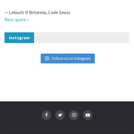
—
Lelouch Vi Britannia
,
Code Geass
Next quote »
Instagram
Follow-us on Instagram
Tags:
Aikido
anime
Asia
cosplay
Japon
karaoke
Kiri no Mura
Magie
RyuujinCon