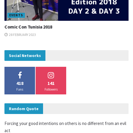
EVENTS
Comic Con Tunisia 2018
28 FEBRUARY 2023
Social Networks
418
141
Fans
Followers
Random Quote
Vidéo Récapitulative [Vlog]
Forcing your good intentions on others is no different from an evil
act