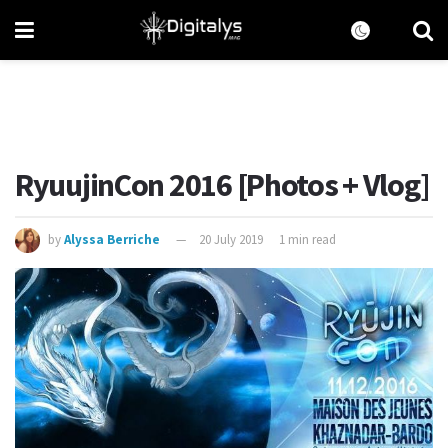
RyuujinCon 2016 [Photos + Vlog]
by
Alyssa Berriche
20 July 2019
1 min read