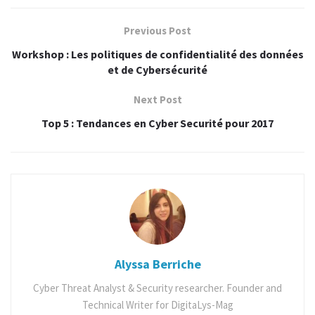
chorégraphies de JPOP, les démonstrations d’arts martiaux
japonais (Aikido et Kendo) sans oublié la partie karaoké en
Previous Post
clôture.
Workshop : Les politiques de confidentialité des données
et de Cybersécurité
En parallèle, les autres salles comportaient les stands de
vente de goodies, les espaces dessin et lecture, les stands de
Next Post
partenaires et l’espace dédié au karaoké.
Top 5 : Tendances en Cyber Securité pour 2017
Globalement c’était réussi vu que toutes les parties du
programme annoncé ont été respectées avec quelques
remarques que je souligne pour des raisons d’amélioration de
la qualité d’organisation pour les prochaines éditions telles
que la sécurité, l’emplacement de l’évènement ainsi
l’aération et la lumière de la salle principale.
Alyssa Berriche
Quelques photos de la journée
Cyber Threat Analyst & Security researcher. Founder and
Technical Writer for DigitaLys-Mag