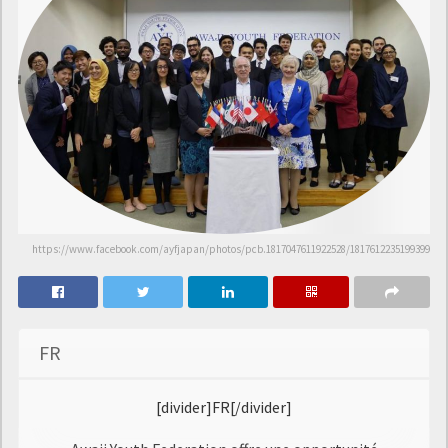
https://www.facebook.com/ayfjapan/photos/pcb.1817047611922528/1817612235199399
FR
[divider]FR[/divider]