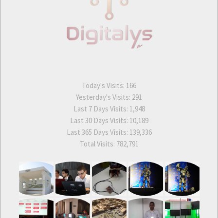
Today's Visits:
166
Yesterday's Visits:
291
Last 7 Days Visits:
1,948
Last 30 Days Visits:
10,189
Last 365 Days Visits:
139,336
Total Visits:
782,791