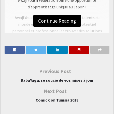
Awaji Youth Federation offre une opportunité
d’apprentissage unique au Japon !
Awaji Youth Federation cherche jeunes talents du
Continue Reading
monde entier pour développer leur potentiel
personnel et professionnel et trouver des solutions
aux problèmes mondiaux. La fédération cherche à
former une nouvelle génération de leaders avec la
passion de se mettre au défi dans un environnement
unique, sur l’île d’Awaji.
Ce programme s’adresse aux jeunes souhaitant se
Previous Post
tailler une carrière dans les domaines suivants :
BabaYaga: se soucie de vos mises à jour
Entrepreneuriat
Next Post
Revitalisation régionale
Comic Con Tunisia 2018
Culture créative
Relations internationales.