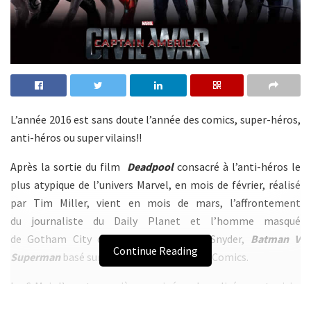
L’année 2016 est sans doute l’année des comics, super-héros,
anti-héros ou super vilains!!
Après la sortie du film
Deadpool
consacré à l’anti-héros le
plus atypique de l’univers Marvel, en mois de février, réalisé
par Tim Miller, vient en mois de mars, l’affrontement
du journaliste du Daily Planet et l’homme masqué
de Gotham City dans le film de Zack Snyder,
Batman V
Continue Reading
Superman
basé sur les personnages de DC Comics.
Le 6 Mai, l’avant première au cinéma le colisée, en tunisie,
nous a révélé le dernier né de Marvel,
Captain America : Civil