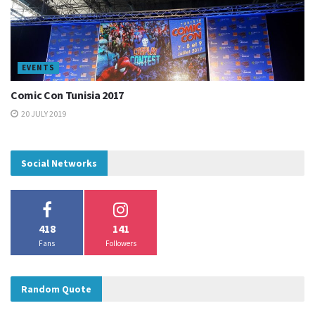
Et vous, qu’est-ce que vous en pensez?
EVENTS
Tags:
Box Office
Captain America
Comics
Iron Man
Comic Con Tunisia 2017
Marvel
20 JULY 2019
Social Networks
418
141
Fans
Followers
Random Quote