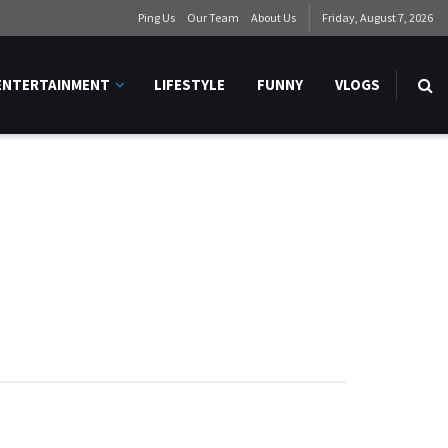
Ping Us
Our Team
About Us
Friday, August 7, 2026
ENTERTAINMENT
LIFESTYLE
FUNNY
VLOGS