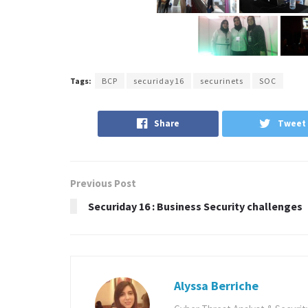
Tags:
BCP
securiday16
securinets
SOC
Share
Tweet
Previous Post
Securiday 16 : Business Security challenges
Alyssa Berriche