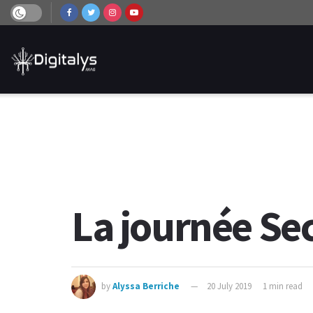
La journée Se
by
Alyssa Berriche
20 July 2019
1 min read