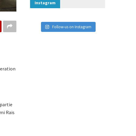
Instagram
Follow-us on Instagram
peration
 partie
mi Rais