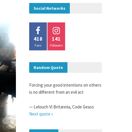
Social Networks
418
141
Fans
Followers
Random Quote
Forcing your good intentions on others
is no different from an evil act
—
Lelouch Vi Britannia
,
Code Geass
Next quote »