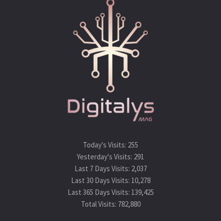
L’animation du TGA sera assurée par Yaacoubi “Moon”
Mouadh qui est l’un des commentateurs d’eSports les plus
expérimentés en Tunisie. Très connu dans le domaine des
eSports, il est également le seul nord-africain et l’un des
Today's Visits:
255
rares arabes à devenir des commentateurs eSports.
Yesterday's Visits:
291
Last 7 Days Visits:
2,037
Last 30 Days Visits:
10,278
Last 365 Days Visits:
139,425
Total Visits:
782,880