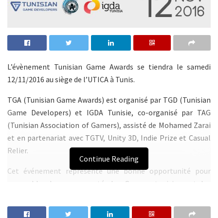
L’évènement Tunisian Game Awards se tiendra le samedi
12/11/2016 au siège de l’UTICA à Tunis.
TGA (Tunisian Game Awards) est organisé par TGD (Tunisian
Game Developers) et IGDA Tunisie, co-organisé par TAG
(Tunisian Association of Gamers), assisté de Mohamed Zarai
et en partenariat avec TGTV, Unity 3D, Indie Prize et Casual
Relier.
Continue Reading
Cet événement représente une bonne opportunité pour
rassembler la communauté des Gamers tunisiens et les
personnes travaillant dans une spécialité autour du gaming
qui souhaitent dévoiler leurs talents et leurs projets.