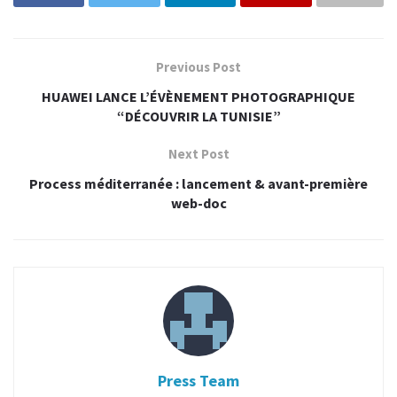
TGA accueillera plusieurs invités internationaux pour faire un
retour d’expérience et animer des conférences autour du
Gaming :
Previous Post
HUAWEI LANCE L’ÉVÈNEMENT PHOTOGRAPHIQUE
Khaled Helioui : le PDG de la société de développement
“DÉCOUVRIR LA TUNISIE”
de jeux de réseaux sociaux Bigpoint.
Next Post
Adel Ghouma : le directeur régional de MENA chez
G2A.COM, le marché du jeu videos le plus dynamique au
Process méditerranée : lancement & avant-première
monde.
web-doc
John Krajewski : le fondateur et PDG de Strange Loop
Games, un studio axé sur l’évolution de l’éducation en
reliant les divertissements et les jeux éducatifs.
Mathieu Muller : ingénieur chez Unity, France.
Ilyes “Stephano” Satouri : un Gamer et gagnant de la
Coupe du monde de sports électroniques en 2011.
Press Team
Brie Code : fondatrice de la société Tru Luv Media de