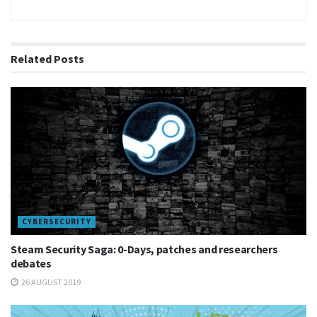
développement de jeux vidéo, ex-Dev Team Lead à
Ubisoft.
Sabrina Auer : Gamer Tester et QA chez Ubisoft Blue
Related
Posts
Byte.
CYBERSECURITY
Steam Security Saga: 0-Days, patches and researchers
debates
26 AUGUST 2019